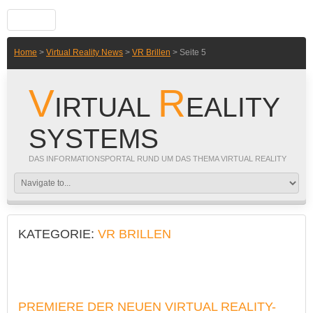
Home
>
Virtual Reality News
>
VR Brillen
> Seite 5
V
R
IRTUAL
EALITY
SYSTEMS
DAS INFORMATIONSPORTAL RUND UM DAS THEMA VIRTUAL REALITY
KATEGORIE:
VR BRILLEN
PREMIERE DER NEUEN VIRTUAL REALITY-