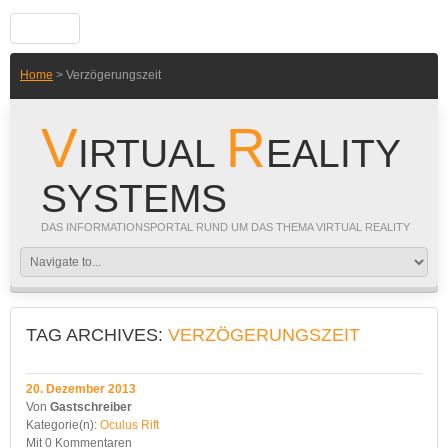
Home
> Verzögerungszeit
V
R
IRTUAL
EALITY
SYSTEMS
DAS INFORMATIONSPORTAL RUND UM DAS THEMA VIRTUAL REALITY
TAG ARCHIVES:
VERZÖGERUNGSZEIT
20. Dezember 2013
Von
Gastschreiber
Kategorie(n):
Oculus Rift
Mit
0 Kommentaren