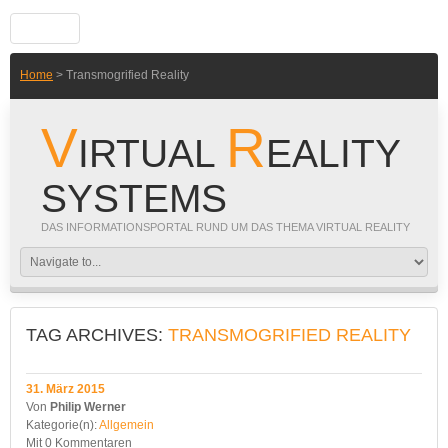
Home
> Transmogrified Reality
V
R
IRTUAL
EALITY
SYSTEMS
DAS INFORMATIONSPORTAL RUND UM DAS THEMA VIRTUAL REALITY
TAG ARCHIVES:
TRANSMOGRIFIED REALITY
31. März 2015
Von
Philip Werner
Kategorie(n):
Allgemein
Mit
0 Kommentaren