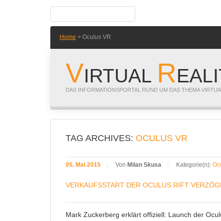
Home
> Oculus VR
V
R
IRTUAL
EAL
DAS INFORMATIONSPORTAL RUND UM DAS THEMA VIRTUA
TAG ARCHIVES:
OCULUS VR
05. Mai 2015
|
Von
Milan Skusa
|
Kategorie(n):
Ocu
VERKAUFSSTART DER OCULUS RIFT VERZÖG
Mark Zuckerberg erklärt offiziell: Launch der Oculu