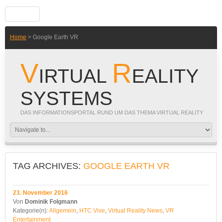
Home
> Google Earth VR
V
R
IRTUAL
EALITY
SYSTEMS
DAS INFORMATIONSPORTAL RUND UM DAS THEMA VIRTUAL REALITY
TAG ARCHIVES:
GOOGLE EARTH VR
23. November 2016
Von
Dominik Folgmann
Kategorie(n):
Allgemein
,
HTC Vive
,
Virtual Reality News
,
VR
Entertainment