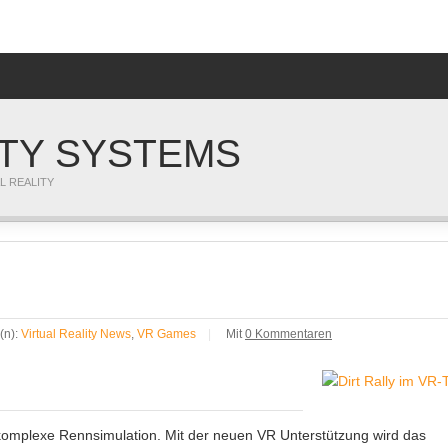
ITY SYSTEMS
L REALITY
(n):
Virtual Reality News
,
VR Games
|
Mit
0 Kommentaren
d komplexe Rennsimulation. Mit der neuen VR Unterstützung wird das