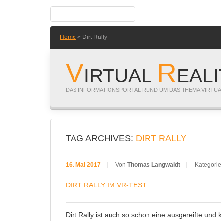
Home
> Dirt Rally
V
R
IRTUAL
EAL
DAS INFORMATIONSPORTAL RUND UM DAS THEMA VIRTUA
TAG ARCHIVES:
DIRT RALLY
16. Mai 2017
|
Von
Thomas Langwaldt
|
Kategorie
DIRT RALLY IM VR-TEST
Dirt Rally ist auch so schon eine ausgereifte un